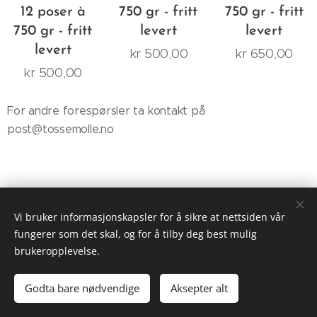
12 poser à
750 gr - fritt
750 gr - fritt
750 gr - fritt
levert
levert
levert
kr
500,00
kr
650,00
kr
500,00
For andre forespørsler ta kontakt på
post@tossemolle.no
Vi bruker informasjonskapsler for å sikre at nettsiden vår
Tøsse Mølle - Tøsse havregryn
fungerer som det skal, og for å tilby deg best mulig
Powered by
Webnode
Informasjonskapsler
brukeropplevelse.
Språk
Godta bare nødvendige
Aksepter alt
American English
Norsk