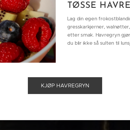
TØSSE HAVR
Lag din egen frokostblanding
gresskarkjerner, walnøtter
etter smak. Havregryn gjø
du blir ikke så sulten til lun
KJØP HAVREGRYN