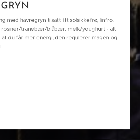
EGRYN
 med havregryn tilsatt litt solsikkefrø, linfrø,
, rosiner/tranebær/blåbær, melk/youghurt - alt
r at du får mer energi, den regulerer magen og
sj.