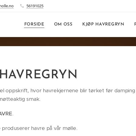
olle.no
56191025
FORSIDE
OM OSS
KJØP HAVREGRYN
 HAVREGRYN
oppskrift, hvor havrekjernene blir tørket før damping 
g nøtteaktig smak.
AVRE
.
re produserer havre på vår mølle.