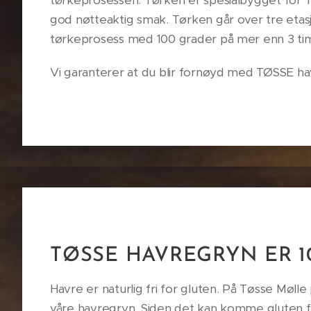
tørkeprosessen. Tørken er spesialbygget for Tø
god nøtteaktig smak. Tørken går over tre eta
tørkeprosess med 100 grader på mer enn 3 t
Vi garanterer at du blir fornøyd med TØSSE
TØSSE HAVREGRYN ER 
Havre er naturlig fri for gluten. På Tøsse Møll
våre havregryn. Siden det kan komme gluten fra