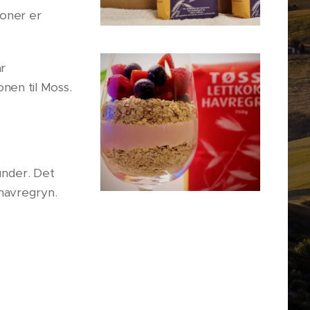
joner er
r
nen til Moss.
under. Det
p havregryn.