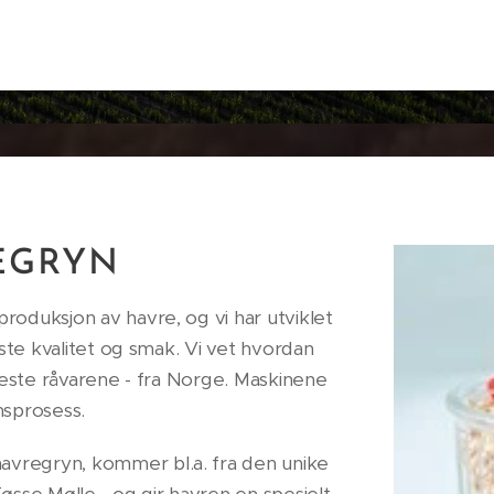
REGRYN
oduksjon av havre, og vi har utviklet
ste kvalitet og smak. Vi vet hvordan
beste råvarene - fra Norge. Maskinene
onsprosess.
vregryn, kommer bl.a. fra den unike