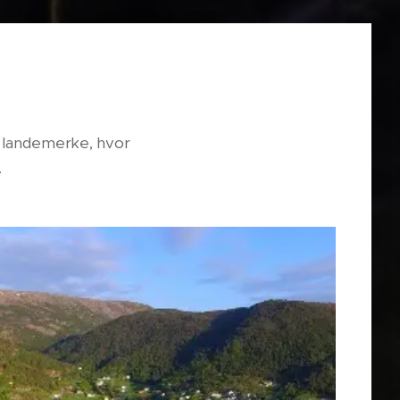
t landemerke, hvor
r.