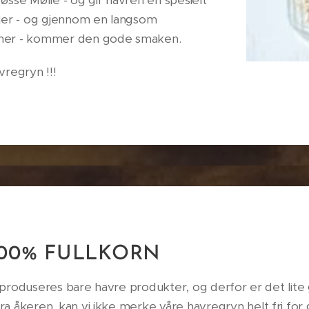
sse Mølle - og gir havren en spesielt
sjer - og gjennom en langsom
imer - kommer den gode smaken.
 havregryn !!!
100% FULLKORN
e produseres bare havre produkter, og derfor er det lite 
 åkeren, kan vi ikke merke våre havregryn helt fri for 