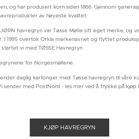
gen, og har produsert korn siden 1866. Gjennom generas
havreprodukter av høyeste kvalitet.
BJØRN havregryn var Tøsse Mølle sitt eget merke, og va
I 1995 overtok Orkla merkenavnet og flyttet produksjo
startet vi med TØSSE Havregryn.
avregrynene for Norgesmøllene.
 sender daglig kartonger med Tøsse havregryn til våre k
Vi sender med PostNord - les mer ved å trykke på kjø
KJØP HAVREGRYN