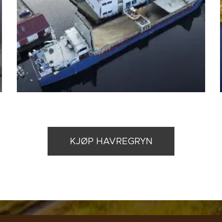
KJØP HAVREGRYN