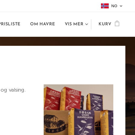
NO
PRISLISTE
OM HAVRE
VIS MER
KURV
og valsing.